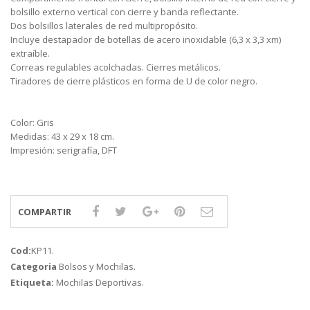
bolsillo externo vertical con cierre y banda reflectante.
Dos bolsillos laterales de red multipropósito.
Incluye destapador de botellas de acero inoxidable (6,3 x 3,3 xm)
extraíble.
Correas regulables acolchadas. Cierres metálicos.
Tiradores de cierre plásticos en forma de U de color negro.
Color: Gris
Medidas: 43 x 29 x 18 cm.
Impresión: serigrafía, DFT
COMPARTIR
Cod:
KP11
.
Categoria
Bolsos y Mochilas
.
Etiqueta:
Mochilas Deportivas
.