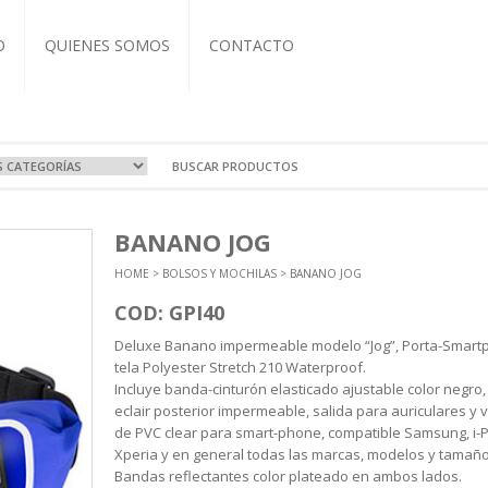
O
QUIENES SOMOS
CONTACTO
VOS Y VIAJE
A
OCIONALES
COS
BANANO JOG
RTIVAS
T-IT
L CUERO
ZADOS
HOME
>
BOLSOS Y MOCHILAS
> BANANO JOG
EBOOK
BRETAS
COS
ASEROS
NDAS
TIVAS
CUTIVOS
ORIOS
COD: GPI40
A Y TERMOS
 Y ECO
Deluxe Banano impermeable modelo “Jog”, Porta-Smart
ICOS
tela Polyester Stretch 210 Waterproof.
NTOS
Incluye banda-cinturón elasticado ajustable color negro, 
eclair posterior impermeable, salida para auriculares y
de PVC clear para smart-phone, compatible Samsung, i-
Xperia y en general todas las marcas, modelos y tamaño
Bandas reflectantes color plateado en ambos lados.