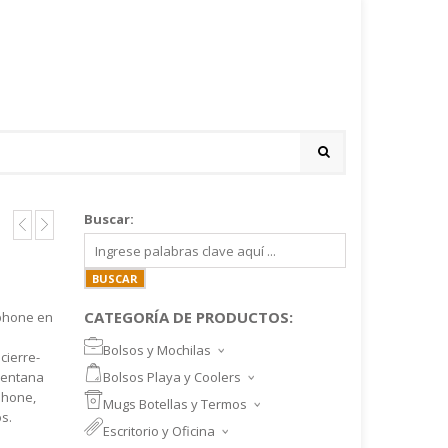
Buscar:
CATEGORÍA DE PRODUCTOS:
phone en
Bolsos y Mochilas
cierre-
BOLSOS DEPORTIVOS Y VIAJE
 ventana
Bolsos Playa y Coolers
MOCHILAS DEPORTIVAS
BOLSOS DE PLAYA
Phone,
Mugs Botellas y Termos
MOCHILAS NOTEBOOK
COOLERS
s.
MUGS
Escritorio y Oficina
MALETINES Y FUNDAS
MORRALES
TAZA DE VIDRIO
SET ESCRITORIO