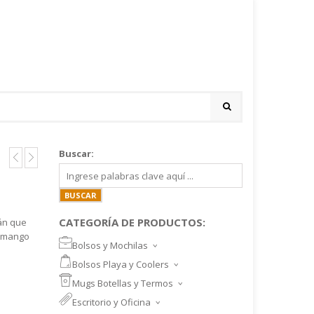
Buscar:
CATEGORÍA DE PRODUCTOS:
án que
y mango
Bolsos y Mochilas
BOLSOS DEPORTIVOS Y VIAJE
Bolsos Playa y Coolers
MOCHILAS DEPORTIVAS
BOLSOS DE PLAYA
Mugs Botellas y Termos
MOCHILAS NOTEBOOK
COOLERS
MUGS
Escritorio y Oficina
MALETINES Y FUNDAS
MORRALES
TAZA DE VIDRIO
SET ESCRITORIO