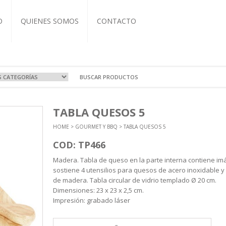
O
QUIENES SOMOS
CONTACTO
VOS Y VIAJE
A
OCIONALES
COS
TABLA QUESOS 5
RTIVAS
T-IT
L CUERO
ZADOS
HOME
>
GOURMET Y BBQ
> TABLA QUESOS 5
EBOOK
BRETAS
COS
ASEROS
NDAS
TIVAS
CUTIVOS
ORIOS
COD: TP466
A Y TERMOS
 Y ECO
Madera. Tabla de queso en la parte interna contiene im
ICOS
sostiene 4 utensilios para quesos de acero inoxidable 
NTOS
de madera. Tabla circular de vidrio templado Ø 20 cm.
Dimensiones: 23 x 23 x 2,5 cm.
Impresión: grabado láser