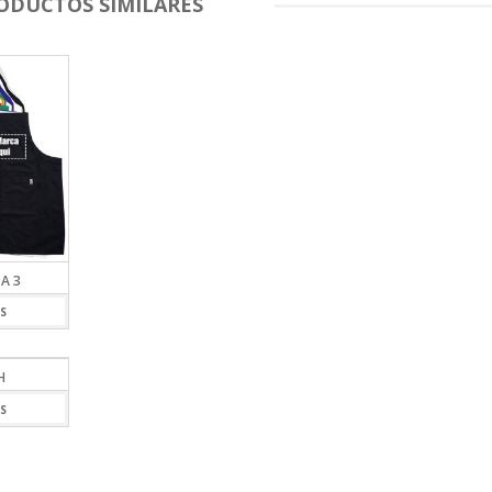
ODUCTOS SIMILARES
A 3
S
H
S