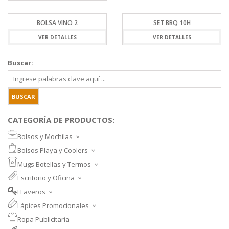
BOLSA VINO 2
SET BBQ 10H
VER DETALLES
VER DETALLES
Buscar:
CATEGORÍA DE PRODUCTOS:
Bolsos y Mochilas
BOLSOS DEPORTIVOS Y VIAJE
Bolsos Playa y Coolers
MOCHILAS DEPORTIVAS
BOLSOS DE PLAYA
Mugs Botellas y Termos
MOCHILAS NOTEBOOK
COOLERS
MUGS
Escritorio y Oficina
MALETINES Y FUNDAS
MORRALES
TAZA DE VIDRIO
SET ESCRITORIO
BANANOS
LLaveros
SET PARA VINOS
SET MEMO Y POST-IT
LLAVEROS PROMOCIONALES
NECESSAIRE
Lápices Promocionales
BOTELLAS
CUADERNOS Y LIBRETAS
LLAVEROS METAL CUERO
LÁPICES PLÁSTICOS
PORTA DOCUMENTOS
BOTELLA TÉRMICA Y TERMOS
Ropa Publicitaria
CARPETAS EJECUTIVAS
LÁPICES METALIZADOS
ORGANIZADOR