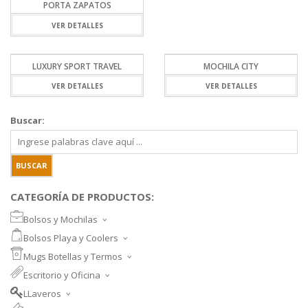
PORTA ZAPATOS
VER DETALLES
LUXURY SPORT TRAVEL
MOCHILA CITY
VER DETALLES
VER DETALLES
Buscar:
CATEGORÍA DE PRODUCTOS:
Bolsos y Mochilas
BOLSOS DEPORTIVOS Y VIAJE
Bolsos Playa y Coolers
MOCHILAS DEPORTIVAS
BOLSOS DE PLAYA
Mugs Botellas y Termos
MOCHILAS NOTEBOOK
COOLERS
MUGS
Escritorio y Oficina
MALETINES Y FUNDAS
MORRALES
TAZA DE VIDRIO
SET ESCRITORIO
BANANOS
LLaveros
SET PARA VINOS
SET MEMO Y POST-IT
LLAVEROS PROMOCIONALES