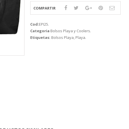
COMPARTIR
Cod:
EPI25
.
Categoria
Bolsos Playa y Coolers
.
Etiquetas:
Bolsos Playa
,
Playa
.