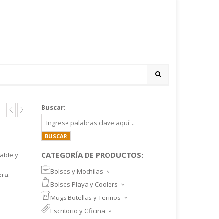
Buscar:
CATEGORÍA DE PRODUCTOS:
lable y
Bolsos y Mochilas
era.
BOLSOS DEPORTIVOS Y VIAJE
Bolsos Playa y Coolers
MOCHILAS DEPORTIVAS
BOLSOS DE PLAYA
Mugs Botellas y Termos
MOCHILAS NOTEBOOK
COOLERS
MUGS
Escritorio y Oficina
MALETINES Y FUNDAS
MORRALES
TAZA DE VIDRIO
SET ESCRITORIO