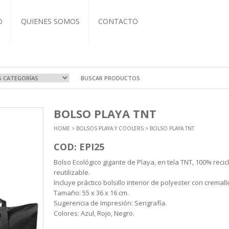
O
QUIENES SOMOS
CONTACTO
VOS Y VIAJE
A
OCIONALES
COS
BOLSO PLAYA TNT
RTIVAS
T-IT
L CUERO
ZADOS
HOME
>
BOLSOS PLAYA Y COOLERS
> BOLSO PLAYA TNT
EBOOK
BRETAS
COS
ASEROS
NDAS
TIVAS
CUTIVOS
ORIOS
COD: EPI25
A Y TERMOS
 Y ECO
Bolso Ecológico gigante de Playa, en tela TNT, 100% recic
ICOS
reutilizable.
NTOS
Incluye práctico bolsillo interior de polyester con cremall
Tamaño: 55 x 36 x 16 cm.
Sugerencia de Impresión: Serigrafía.
Colores: Azul, Rojo, Negro.