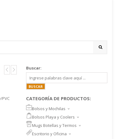
Buscar:
CATEGORÍA DE PRODUCTOS:
D/PVC
Bolsos y Mochilas
BOLSOS DEPORTIVOS Y VIAJE
Bolsos Playa y Coolers
MOCHILAS DEPORTIVAS
BOLSOS DE PLAYA
Mugs Botellas y Termos
MOCHILAS NOTEBOOK
COOLERS
MUGS
Escritorio y Oficina
MALETINES Y FUNDAS
MORRALES
TAZA DE VIDRIO
SET ESCRITORIO