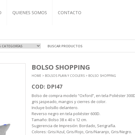
O
QUIENES SOMOS
CONTACTO
VOS Y VIAJE
A
OCIONALES
COS
BOLSO SHOPPING
RTIVAS
T-IT
L CUERO
ZADOS
HOME
>
BOLSOS PLAYA Y COOLERS
> BOLSO SHOPPING
EBOOK
BRETAS
COS
ASEROS
NDAS
TIVAS
CUTIVOS
ORIOS
COD: DPI47
A Y TERMOS
 Y ECO
Bolso de compra modelo “Oxford”, en tela Poliéster 300
ICOS
gris jaspeado, mangos y cierres de color.
NTOS
Incluye bolsillo delantero.
Reverso negro en tela poliéster 600D.
Tamaño: Bolso 38 x 40 x 12 cm.
Sugerencia de Impresión: Bordado, Serigrafía.
Colores: Gris/Azul, Gris/Rojo, Gris/Naranjo, Gris/Negro.