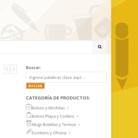
Buscar:
CATEGORÍA DE PRODUCTOS:
Bolsos y Mochilas
BOLSOS DEPORTIVOS Y VIAJE
Bolsos Playa y Coolers
MOCHILAS DEPORTIVAS
BOLSOS DE PLAYA
Mugs Botellas y Termos
MOCHILAS NOTEBOOK
COOLERS
MUGS
Escritorio y Oficina
MALETINES Y FUNDAS
MORRALES
TAZA DE VIDRIO
SET ESCRITORIO