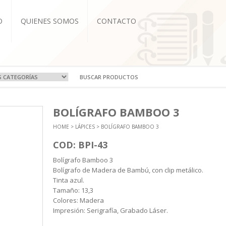
O
QUIENES SOMOS
CONTACTO
VOS Y VIAJE
A
OCIONALES
COS
BOLÍGRAFO BAMBOO 3
RTIVAS
T-IT
L CUERO
ZADOS
HOME
>
LÁPICES
> BOLÍGRAFO BAMBOO 3
EBOOK
BRETAS
COS
ASEROS
NDAS
TIVAS
CUTIVOS
ORIOS
COD: BPI-43
A Y TERMOS
 Y ECO
Bolígrafo Bamboo 3
ICOS
Bolígrafo de Madera de Bambú, con clip metálico.
NTOS
Tinta azul.
Tamaño: 13,3
Colores: Madera
Impresión: Serigrafía, Grabado Láser.