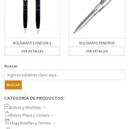
BOLÍGRAFO LONDON 2
BOLÍGRAFO PENDRIVE
VER DETALLES
VER DETALLES
Buscar:
CATEGORÍA DE PRODUCTOS:
Bolsos y Mochilas
BOLSOS DEPORTIVOS Y VIAJE
Bolsos Playa y Coolers
MOCHILAS DEPORTIVAS
BOLSOS DE PLAYA
Mugs Botellas y Termos
MOCHILAS NOTEBOOK
COOLERS
MUGS