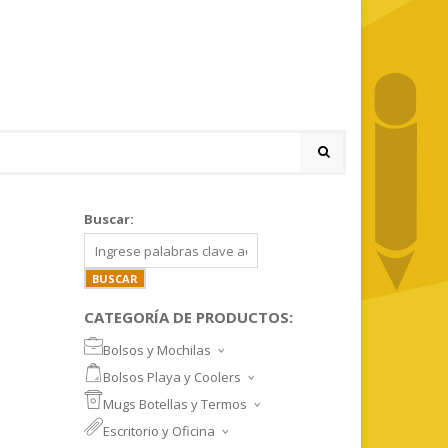
Buscar:
CATEGORÍA DE PRODUCTOS:
Bolsos y Mochilas
BOLSOS DEPORTIVOS Y VIAJE
Bolsos Playa y Coolers
MOCHILAS DEPORTIVAS
BOLSOS DE PLAYA
Mugs Botellas y Termos
MOCHILAS NOTEBOOK
COOLERS
MUGS
Escritorio y Oficina
MALETINES Y FUNDAS
MORRALES
TAZA DE VIDRIO
SET ESCRITORIO