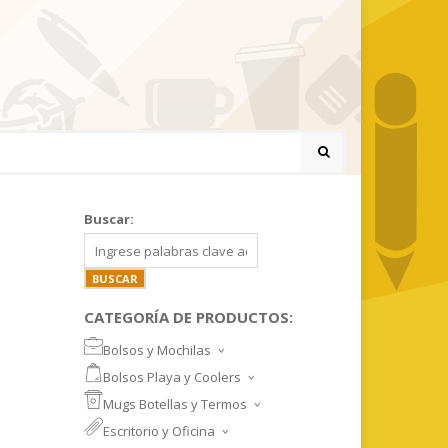
Buscar:
CATEGORÍA DE PRODUCTOS:
Bolsos y Mochilas
BOLSOS DEPORTIVOS Y VIAJE
Bolsos Playa y Coolers
MOCHILAS DEPORTIVAS
BOLSOS DE PLAYA
Mugs Botellas y Termos
MOCHILAS NOTEBOOK
COOLERS
MUGS
Escritorio y Oficina
MALETINES Y FUNDAS
MORRALES
TAZA DE VIDRIO
SET ESCRITORIO