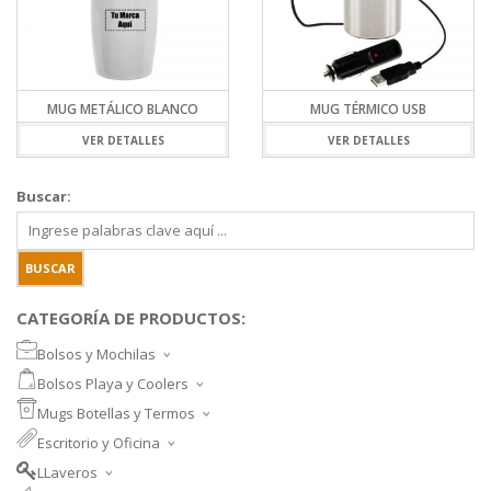
MUG METÁLICO BLANCO
MUG TÉRMICO USB
VER DETALLES
VER DETALLES
Buscar:
CATEGORÍA DE PRODUCTOS:
Bolsos y Mochilas
BOLSOS DEPORTIVOS Y VIAJE
Bolsos Playa y Coolers
MOCHILAS DEPORTIVAS
BOLSOS DE PLAYA
Mugs Botellas y Termos
MOCHILAS NOTEBOOK
COOLERS
MUGS
Escritorio y Oficina
MALETINES Y FUNDAS
MORRALES
TAZA DE VIDRIO
SET ESCRITORIO
BANANOS
LLaveros
SET PARA VINOS
SET MEMO Y POST-IT
LLAVEROS PROMOCIONALES