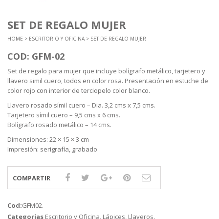
SET DE REGALO MUJER
HOME
>
ESCRITORIO Y OFICINA
> SET DE REGALO MUJER
COD: GFM-02
Set de regalo para mujer que incluye bolígrafo metálico, tarjetero y
llavero simil cuero, todos en color rosa. Presentación en estuche de
color rojo con interior de terciopelo color blanco.
Llavero rosado símil cuero – Dia. 3,2 cms x 7,5 cms.
Tarjetero símil cuero – 9,5 cms x 6 cms.
Bolígrafo rosado metálico – 14 cms.
Dimensiones: 22 × 15 × 3 cm
Impresión: serigrafía, grabado
COMPARTIR
Cod:
GFM02
.
Categorias
Escritorio y Oficina
,
Lápices
,
Llaveros
.