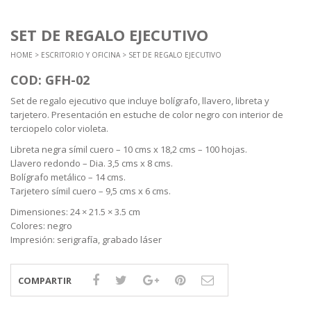
SET DE REGALO EJECUTIVO
HOME
>
ESCRITORIO Y OFICINA
> SET DE REGALO EJECUTIVO
COD: GFH-02
Set de regalo ejecutivo que incluye bolígrafo, llavero, libreta y
tarjetero. Presentación en estuche de color negro con interior de
terciopelo color violeta.
Libreta negra símil cuero – 10 cms x 18,2 cms – 100 hojas.
Llavero redondo – Dia. 3,5 cms x 8 cms.
Bolígrafo metálico – 14 cms.
Tarjetero símil cuero – 9,5 cms x 6 cms.
Dimensiones: 24 × 21.5 × 3.5 cm
Colores: negro
Impresión: serigrafía, grabado láser
COMPARTIR