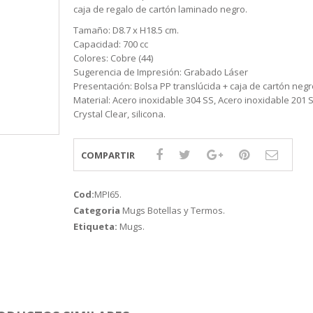
caja de regalo de cartón laminado negro.
Tamaño: D8.7 x H18.5 cm.
Capacidad: 700 cc
Colores: Cobre (44)
Sugerencia de Impresión: Grabado Láser
Presentación: Bolsa PP translúcida + caja de cartón negr
Material: Acero inoxidable 304 SS, Acero inoxidable 201 
Crystal Clear, silicona.
COMPARTIR
Cod:
MPI65
.
Categoria
Mugs Botellas y Termos
.
Etiqueta:
Mugs
.