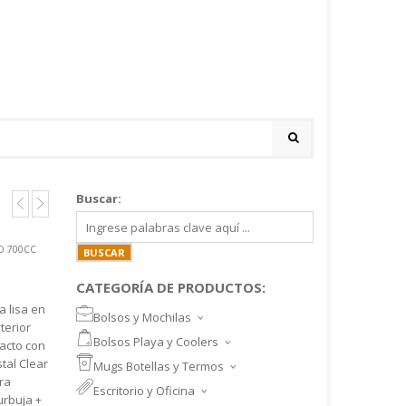
Buscar:
O 700CC
CATEGORÍA DE PRODUCTOS:
a lisa en
Bolsos y Mochilas
terior
BOLSOS DEPORTIVOS Y VIAJE
Bolsos Playa y Coolers
tacto con
MOCHILAS DEPORTIVAS
BOLSOS DE PLAYA
tal Clear
Mugs Botellas y Termos
MOCHILAS NOTEBOOK
COOLERS
MUGS
ra
Escritorio y Oficina
MALETINES Y FUNDAS
MORRALES
urbuja +
TAZA DE VIDRIO
SET ESCRITORIO