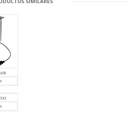
ODUCTOS SIMILARES
USB
S
NOX2
S