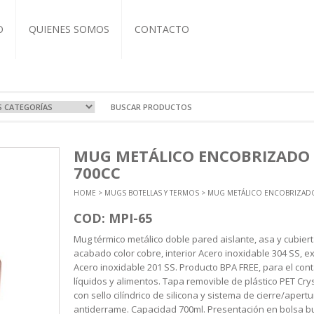
O
QUIENES SOMOS
CONTACTO
VOS Y VIAJE
A
OCIONALES
COS
MUG METÁLICO ENCOBRIZADO
RTIVAS
T-IT
L CUERO
ZADOS
700CC
EBOOK
BRETAS
COS
ASEROS
HOME
>
MUGS BOTELLAS Y TERMOS
> MUG METÁLICO ENCOBRIZAD
NDAS
TIVAS
CUTIVOS
ORIOS
A Y TERMOS
 Y ECO
COD: MPI-65
ICOS
Mug térmico metálico doble pared aislante, asa y cubiert
NTOS
acabado color cobre, interior Acero inoxidable 304 SS, ex
Acero inoxidable 201 SS. Producto BPA FREE, para el con
líquidos y alimentos. Tapa removible de plástico PET Crys
con sello cilíndrico de silicona y sistema de cierre/apertu
antiderrame. Capacidad 700ml. Presentación en bolsa b