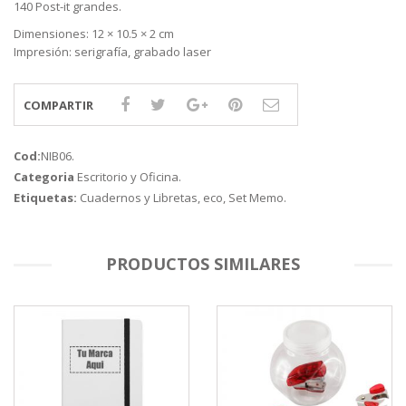
140 Post-it grandes.
Dimensiones: 12 × 10.5 × 2 cm
Impresión: serigrafía, grabado laser
COMPARTIR
Cod:
NIB06
.
Categoria
Escritorio y Oficina
.
Etiquetas:
Cuadernos y Libretas
,
eco
,
Set Memo
.
PRODUCTOS SIMILARES