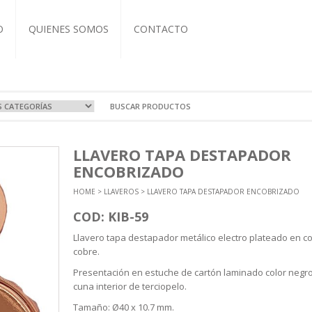
O
QUIENES SOMOS
CONTACTO
VOS Y VIAJE
A
OCIONALES
COS
LLAVERO TAPA DESTAPADOR
RTIVAS
T-IT
L CUERO
ZADOS
ENCOBRIZADO
EBOOK
BRETAS
COS
ASEROS
HOME
>
LLAVEROS
> LLAVERO TAPA DESTAPADOR ENCOBRIZADO
NDAS
TIVAS
CUTIVOS
ORIOS
A Y TERMOS
 Y ECO
COD: KIB-59
ICOS
Llavero tapa destapador metálico electro plateado en co
NTOS
cobre.
Presentación en estuche de cartón laminado color negr
cuna interior de terciopelo.
Tamaño: Ø40 x 10.7 mm.