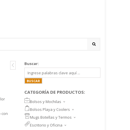
Buscar:
CATEGORÍA DE PRODUCTOS:
lor
Bolsos y Mochilas
BOLSOS DEPORTIVOS Y VIAJE
Bolsos Playa y Coolers
MOCHILAS DEPORTIVAS
o con
BOLSOS DE PLAYA
Mugs Botellas y Termos
MOCHILAS NOTEBOOK
COOLERS
MUGS
Escritorio y Oficina
MALETINES Y FUNDAS
MORRALES
TAZA DE VIDRIO
SET ESCRITORIO