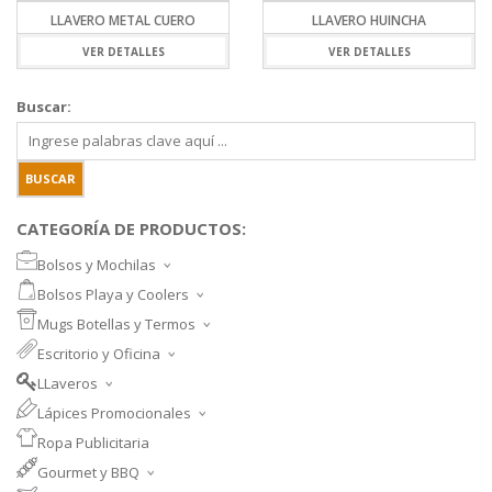
LLAVERO METAL CUERO
LLAVERO HUINCHA
VER DETALLES
VER DETALLES
Buscar:
CATEGORÍA DE PRODUCTOS:
Bolsos y Mochilas
BOLSOS DEPORTIVOS Y VIAJE
Bolsos Playa y Coolers
MOCHILAS DEPORTIVAS
BOLSOS DE PLAYA
Mugs Botellas y Termos
MOCHILAS NOTEBOOK
COOLERS
MUGS
Escritorio y Oficina
MALETINES Y FUNDAS
MORRALES
TAZA DE VIDRIO
SET ESCRITORIO
BANANOS
LLaveros
SET PARA VINOS
SET MEMO Y POST-IT
LLAVEROS PROMOCIONALES
NECESSAIRE
Lápices Promocionales
BOTELLAS
CUADERNOS Y LIBRETAS
LLAVEROS METAL CUERO
LÁPICES PLÁSTICOS
PORTA DOCUMENTOS
BOTELLA TÉRMICA Y TERMOS
Ropa Publicitaria
CARPETAS EJECUTIVAS
LÁPICES METALIZADOS
ORGANIZADOR
TAZONES CERÁMICOS
Gourmet y BBQ
LÁPICES METÁLICOS
SET PARRILLERO