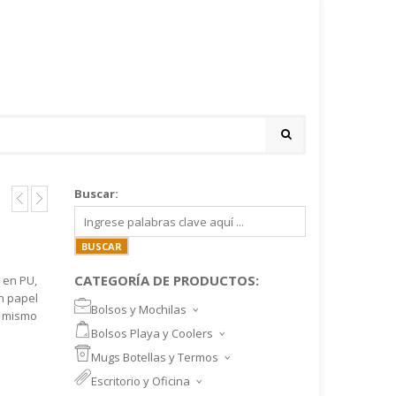
Buscar:
CATEGORÍA DE PRODUCTOS:
a en PU,
n papel
Bolsos y Mochilas
l mismo
BOLSOS DEPORTIVOS Y VIAJE
Bolsos Playa y Coolers
MOCHILAS DEPORTIVAS
BOLSOS DE PLAYA
Mugs Botellas y Termos
MOCHILAS NOTEBOOK
COOLERS
MUGS
Escritorio y Oficina
MALETINES Y FUNDAS
MORRALES
TAZA DE VIDRIO
SET ESCRITORIO