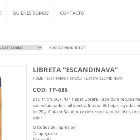
O
QUIENES SOMOS
CONTACTO
VOS Y VIAJE
A
OCIONALES
COS
LIBRETA “ESCANDINAVA”
RTIVAS
T-IT
L CUERO
ZADOS
HOME
>
ESCRITORIO Y OFICINA
> LIBRETA “ESCANDINAVA”
EBOOK
BRETAS
COS
ASEROS
NDAS
TIVAS
CUTIVOS
ORIOS
COD: TP-686
A Y TERMOS
 Y ECO
21 x 14 cm. (A5). PU + Papel. Libreta. Tapa dura recubiert
ICOS
con estampado simil bambú. Interior 80 hojas rayadas e
NTOS
de 70 g. Cinta señaladora y cierre con banda elástica de
color.
Métodos de impresión:
Tampografía
Serigrafía