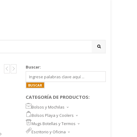
Buscar:
CATEGORÍA DE PRODUCTOS:
Bolsos y Mochilas
BOLSOS DEPORTIVOS Y VIAJE
Bolsos Playa y Coolers
MOCHILAS DEPORTIVAS
BOLSOS DE PLAYA
Mugs Botellas y Termos
MOCHILAS NOTEBOOK
COOLERS
MUGS
Escritorio y Oficina
MALETINES Y FUNDAS
o
MORRALES
TAZA DE VIDRIO
SET ESCRITORIO