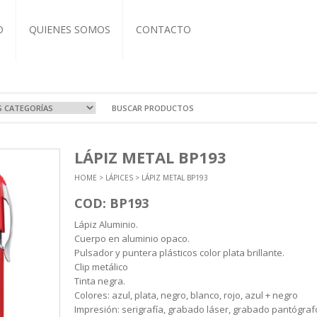
O
QUIENES SOMOS
CONTACTO
VOS Y VIAJE
A
OCIONALES
COS
LÁPIZ METAL BP193
RTIVAS
T-IT
L CUERO
ZADOS
HOME
>
LÁPICES
> LÁPIZ METAL BP193
EBOOK
BRETAS
COS
ASEROS
NDAS
TIVAS
CUTIVOS
ORIOS
COD: BP193
A Y TERMOS
 Y ECO
Lápiz Aluminio.
ICOS
Cuerpo en aluminio opaco.
NTOS
Pulsador y puntera plásticos color plata brillante.
Clip metálico
Tinta negra.
Colores: azul, plata, negro, blanco, rojo, azul + negro
Impresión: serigrafía, grabado láser, grabado pantógraf