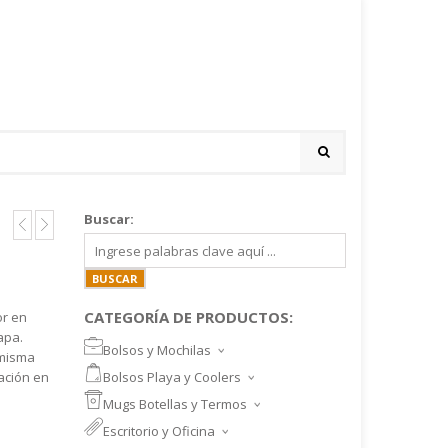
Buscar:
CATEGORÍA DE PRODUCTOS:
or en
apa.
Bolsos y Mochilas
 misma
BOLSOS DEPORTIVOS Y VIAJE
ación en
Bolsos Playa y Coolers
MOCHILAS DEPORTIVAS
BOLSOS DE PLAYA
Mugs Botellas y Termos
MOCHILAS NOTEBOOK
COOLERS
MUGS
Escritorio y Oficina
MALETINES Y FUNDAS
MORRALES
TAZA DE VIDRIO
SET ESCRITORIO