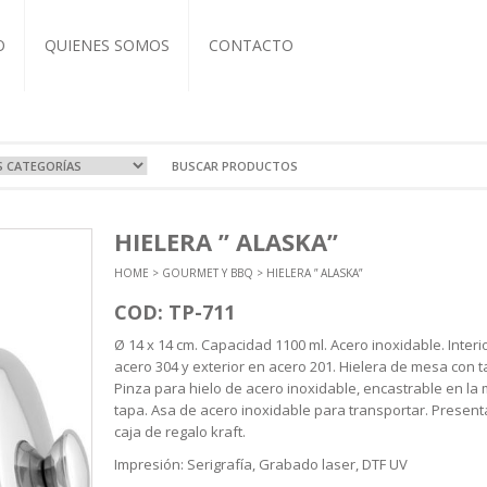
O
QUIENES SOMOS
CONTACTO
VOS Y VIAJE
A
OCIONALES
COS
HIELERA ” ALASKA”
RTIVAS
T-IT
L CUERO
ZADOS
HOME
>
GOURMET Y BBQ
> HIELERA ” ALASKA”
EBOOK
BRETAS
COS
ASEROS
NDAS
TIVAS
CUTIVOS
ORIOS
COD: TP-711
A Y TERMOS
 Y ECO
Ø 14 x 14 cm. Capacidad 1100 ml. Acero inoxidable. Interi
ICOS
acero 304 y exterior en acero 201. Hielera de mesa con t
NTOS
Pinza para hielo de acero inoxidable, encastrable en la
tapa. Asa de acero inoxidable para transportar. Present
caja de regalo kraft.
Impresión: Serigrafía, Grabado laser, DTF UV