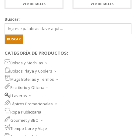
VER DETALLES
VER DETALLES
Buscar:
CATEGORÍA DE PRODUCTOS:
Bolsos y Mochilas
BOLSOS DEPORTIVOS Y VIAJE
Bolsos Playa y Coolers
MOCHILAS DEPORTIVAS
BOLSOS DE PLAYA
Mugs Botellas y Termos
MOCHILAS NOTEBOOK
COOLERS
MUGS
Escritorio y Oficina
MALETINES Y FUNDAS
MORRALES
TAZA DE VIDRIO
SET ESCRITORIO
BANANOS
LLaveros
SET PARA VINOS
SET MEMO Y POST-IT
LLAVEROS PROMOCIONALES
NECESSAIRE
Lápices Promocionales
BOTELLAS
CUADERNOS Y LIBRETAS
LLAVEROS METAL CUERO
LÁPICES PLÁSTICOS
PORTA DOCUMENTOS
BOTELLA TÉRMICA Y TERMOS
Ropa Publicitaria
CARPETAS EJECUTIVAS
LÁPICES METALIZADOS
ORGANIZADOR
TAZONES CERÁMICOS
Gourmet y BBQ
LÁPICES METÁLICOS
SET PARRILLERO
Tiempo Libre y Viaje
BOLÍGRAFOS EJECUTIVOS
PECHERAS