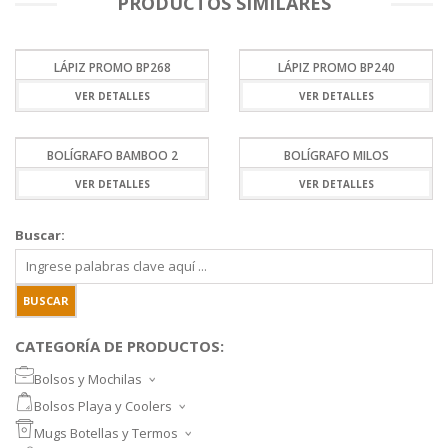
PRODUCTOS SIMILARES
LÁPIZ PROMO BP268
LÁPIZ PROMO BP240
VER DETALLES
VER DETALLES
BOLÍGRAFO BAMBOO 2
BOLÍGRAFO MILOS
VER DETALLES
VER DETALLES
Buscar:
CATEGORÍA DE PRODUCTOS:
Bolsos y Mochilas
BOLSOS DEPORTIVOS Y VIAJE
Bolsos Playa y Coolers
MOCHILAS DEPORTIVAS
BOLSOS DE PLAYA
Mugs Botellas y Termos
MOCHILAS NOTEBOOK
COOLERS
MUGS