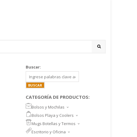
Buscar:
CATEGORÍA DE PRODUCTOS:
Bolsos y Mochilas
BOLSOS DEPORTIVOS Y VIAJE
Bolsos Playa y Coolers
MOCHILAS DEPORTIVAS
BOLSOS DE PLAYA
Mugs Botellas y Termos
MOCHILAS NOTEBOOK
COOLERS
MUGS
Escritorio y Oficina
MALETINES Y FUNDAS
MORRALES
TAZA DE VIDRIO
SET ESCRITORIO