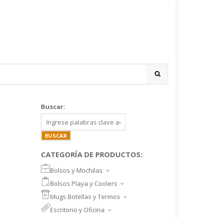
Buscar:
CATEGORÍA DE PRODUCTOS:
Bolsos y Mochilas
BOLSOS DEPORTIVOS Y VIAJE
Bolsos Playa y Coolers
MOCHILAS DEPORTIVAS
BOLSOS DE PLAYA
Mugs Botellas y Termos
MOCHILAS NOTEBOOK
COOLERS
MUGS
Escritorio y Oficina
MALETINES Y FUNDAS
MORRALES
TAZA DE VIDRIO
SET ESCRITORIO