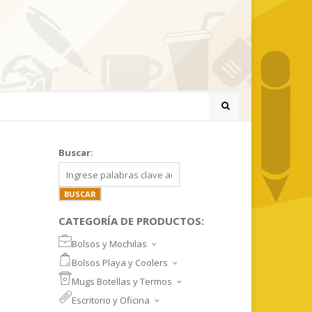
Buscar:
CATEGORÍA DE PRODUCTOS:
Bolsos y Mochilas
BOLSOS DEPORTIVOS Y VIAJE
Bolsos Playa y Coolers
MOCHILAS DEPORTIVAS
BOLSOS DE PLAYA
Mugs Botellas y Termos
MOCHILAS NOTEBOOK
COOLERS
MUGS
Escritorio y Oficina
MALETINES Y FUNDAS
MORRALES
TAZA DE VIDRIO
SET ESCRITORIO