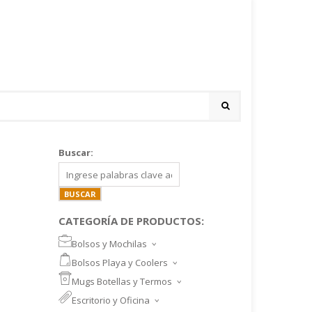
Buscar:
CATEGORÍA DE PRODUCTOS:
Bolsos y Mochilas
BOLSOS DEPORTIVOS Y VIAJE
Bolsos Playa y Coolers
MOCHILAS DEPORTIVAS
BOLSOS DE PLAYA
Mugs Botellas y Termos
MOCHILAS NOTEBOOK
COOLERS
MUGS
Escritorio y Oficina
MALETINES Y FUNDAS
MORRALES
TAZA DE VIDRIO
SET ESCRITORIO