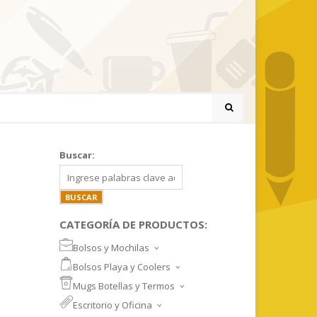
Buscar:
CATEGORÍA DE PRODUCTOS:
Bolsos y Mochilas
BOLSOS DEPORTIVOS Y VIAJE
Bolsos Playa y Coolers
MOCHILAS DEPORTIVAS
BOLSOS DE PLAYA
Mugs Botellas y Termos
MOCHILAS NOTEBOOK
COOLERS
MUGS
Escritorio y Oficina
MALETINES Y FUNDAS
MORRALES
TAZA DE VIDRIO
SET ESCRITORIO