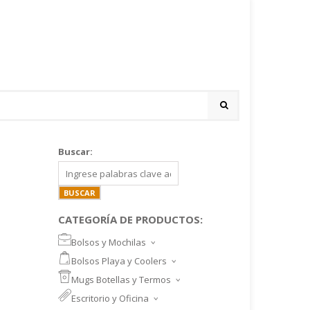
Buscar:
CATEGORÍA DE PRODUCTOS:
Bolsos y Mochilas
BOLSOS DEPORTIVOS Y VIAJE
Bolsos Playa y Coolers
MOCHILAS DEPORTIVAS
BOLSOS DE PLAYA
Mugs Botellas y Termos
MOCHILAS NOTEBOOK
COOLERS
MUGS
Escritorio y Oficina
MALETINES Y FUNDAS
MORRALES
TAZA DE VIDRIO
SET ESCRITORIO