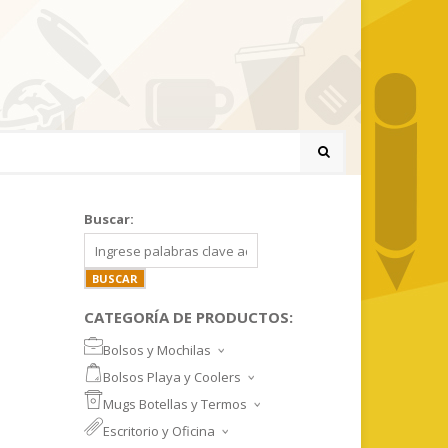
Buscar:
CATEGORÍA DE PRODUCTOS:
Bolsos y Mochilas
BOLSOS DEPORTIVOS Y VIAJE
Bolsos Playa y Coolers
MOCHILAS DEPORTIVAS
BOLSOS DE PLAYA
Mugs Botellas y Termos
MOCHILAS NOTEBOOK
COOLERS
MUGS
Escritorio y Oficina
MALETINES Y FUNDAS
MORRALES
TAZA DE VIDRIO
SET ESCRITORIO