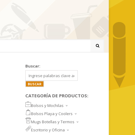
Buscar:
CATEGORÍA DE PRODUCTOS:
Bolsos y Mochilas
BOLSOS DEPORTIVOS Y VIAJE
Bolsos Playa y Coolers
MOCHILAS DEPORTIVAS
BOLSOS DE PLAYA
Mugs Botellas y Termos
MOCHILAS NOTEBOOK
COOLERS
MUGS
Escritorio y Oficina
MALETINES Y FUNDAS
MORRALES
TAZA DE VIDRIO
SET ESCRITORIO