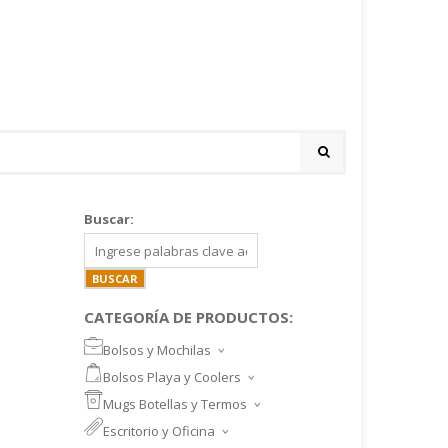
Buscar:
CATEGORÍA DE PRODUCTOS:
Bolsos y Mochilas
BOLSOS DEPORTIVOS Y VIAJE
Bolsos Playa y Coolers
MOCHILAS DEPORTIVAS
BOLSOS DE PLAYA
Mugs Botellas y Termos
MOCHILAS NOTEBOOK
COOLERS
MUGS
Escritorio y Oficina
MALETINES Y FUNDAS
MORRALES
TAZA DE VIDRIO
SET ESCRITORIO