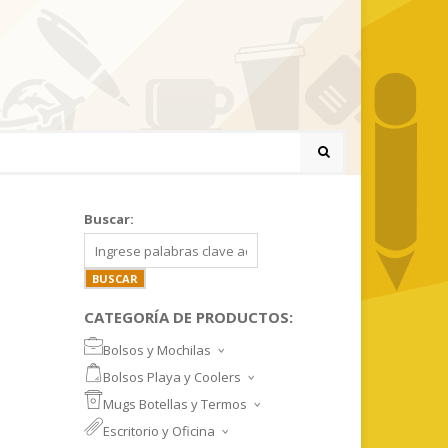
Buscar:
CATEGORÍA DE PRODUCTOS:
Bolsos y Mochilas
BOLSOS DEPORTIVOS Y VIAJE
Bolsos Playa y Coolers
MOCHILAS DEPORTIVAS
BOLSOS DE PLAYA
Mugs Botellas y Termos
MOCHILAS NOTEBOOK
COOLERS
MUGS
Escritorio y Oficina
MALETINES Y FUNDAS
MORRALES
TAZA DE VIDRIO
SET ESCRITORIO