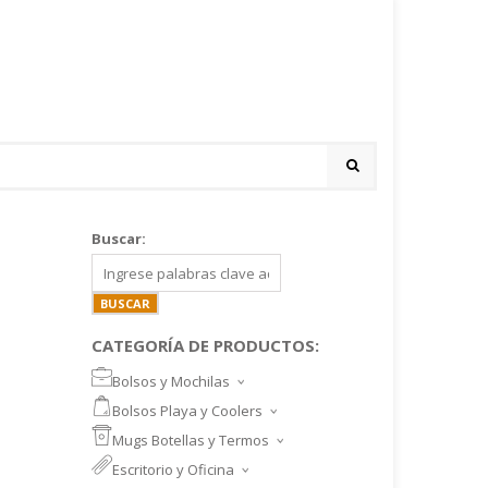
Buscar:
CATEGORÍA DE PRODUCTOS:
Bolsos y Mochilas
BOLSOS DEPORTIVOS Y VIAJE
Bolsos Playa y Coolers
MOCHILAS DEPORTIVAS
BOLSOS DE PLAYA
Mugs Botellas y Termos
MOCHILAS NOTEBOOK
COOLERS
MUGS
Escritorio y Oficina
MALETINES Y FUNDAS
MORRALES
TAZA DE VIDRIO
SET ESCRITORIO