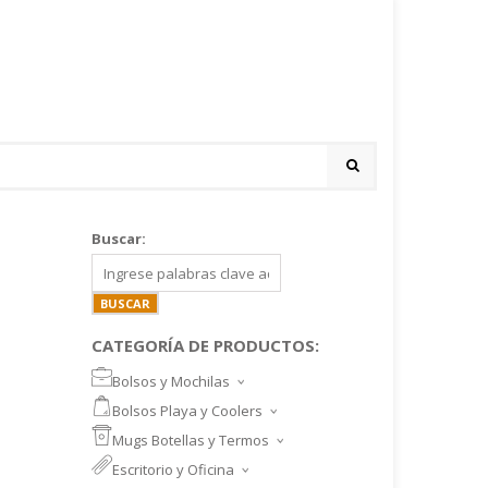
Buscar:
CATEGORÍA DE PRODUCTOS:
Bolsos y Mochilas
BOLSOS DEPORTIVOS Y VIAJE
Bolsos Playa y Coolers
MOCHILAS DEPORTIVAS
BOLSOS DE PLAYA
Mugs Botellas y Termos
MOCHILAS NOTEBOOK
COOLERS
MUGS
Escritorio y Oficina
MALETINES Y FUNDAS
MORRALES
TAZA DE VIDRIO
SET ESCRITORIO