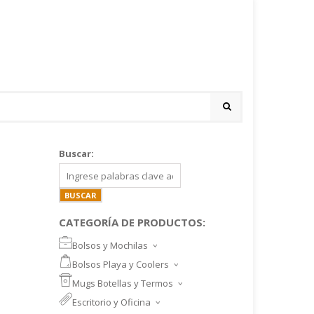
Buscar:
CATEGORÍA DE PRODUCTOS:
Bolsos y Mochilas
BOLSOS DEPORTIVOS Y VIAJE
Bolsos Playa y Coolers
MOCHILAS DEPORTIVAS
BOLSOS DE PLAYA
Mugs Botellas y Termos
MOCHILAS NOTEBOOK
COOLERS
MUGS
Escritorio y Oficina
MALETINES Y FUNDAS
MORRALES
TAZA DE VIDRIO
SET ESCRITORIO