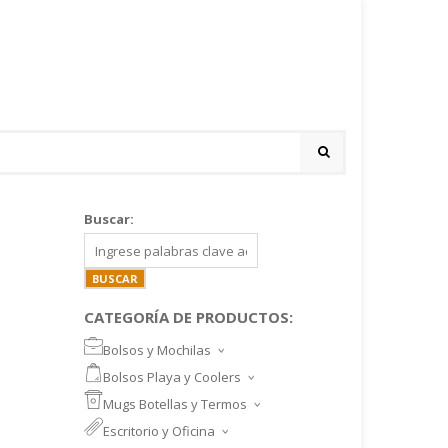
Buscar:
CATEGORÍA DE PRODUCTOS:
Bolsos y Mochilas
BOLSOS DEPORTIVOS Y VIAJE
Bolsos Playa y Coolers
MOCHILAS DEPORTIVAS
BOLSOS DE PLAYA
Mugs Botellas y Termos
MOCHILAS NOTEBOOK
COOLERS
MUGS
Escritorio y Oficina
MALETINES Y FUNDAS
MORRALES
TAZA DE VIDRIO
SET ESCRITORIO