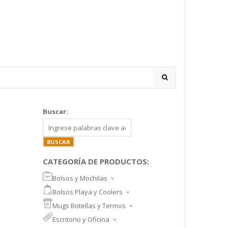
Buscar:
CATEGORÍA DE PRODUCTOS:
Bolsos y Mochilas
BOLSOS DEPORTIVOS Y VIAJE
Bolsos Playa y Coolers
MOCHILAS DEPORTIVAS
BOLSOS DE PLAYA
Mugs Botellas y Termos
MOCHILAS NOTEBOOK
COOLERS
MUGS
Escritorio y Oficina
MALETINES Y FUNDAS
MORRALES
TAZA DE VIDRIO
SET ESCRITORIO