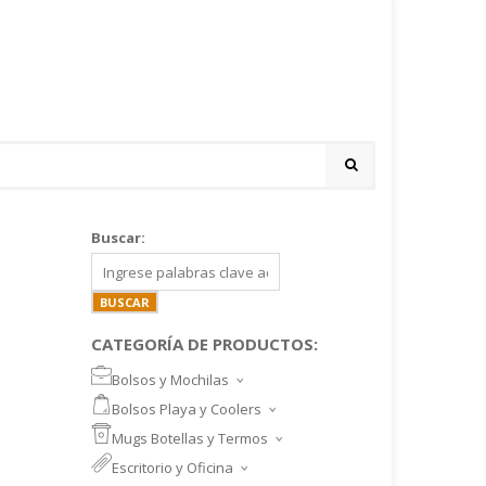
Buscar:
CATEGORÍA DE PRODUCTOS:
Bolsos y Mochilas
BOLSOS DEPORTIVOS Y VIAJE
Bolsos Playa y Coolers
MOCHILAS DEPORTIVAS
BOLSOS DE PLAYA
Mugs Botellas y Termos
MOCHILAS NOTEBOOK
COOLERS
MUGS
Escritorio y Oficina
MALETINES Y FUNDAS
MORRALES
TAZA DE VIDRIO
SET ESCRITORIO