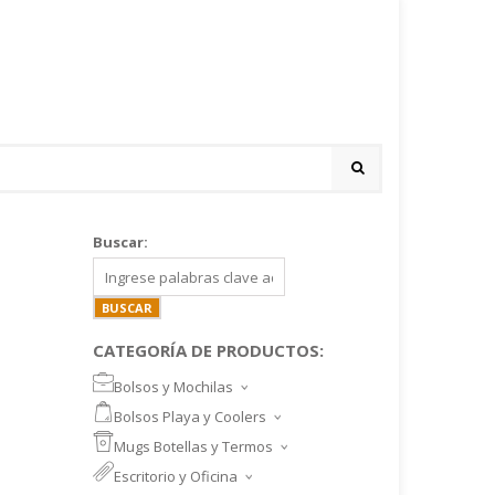
Buscar:
CATEGORÍA DE PRODUCTOS:
Bolsos y Mochilas
BOLSOS DEPORTIVOS Y VIAJE
Bolsos Playa y Coolers
MOCHILAS DEPORTIVAS
BOLSOS DE PLAYA
Mugs Botellas y Termos
MOCHILAS NOTEBOOK
COOLERS
MUGS
Escritorio y Oficina
MALETINES Y FUNDAS
MORRALES
TAZA DE VIDRIO
SET ESCRITORIO