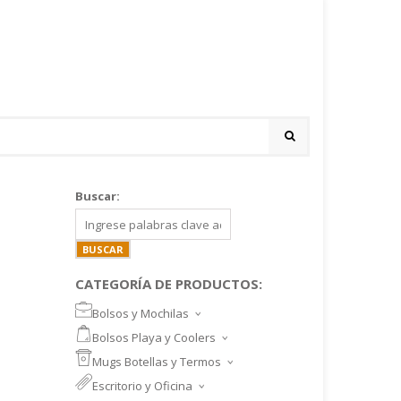
Buscar:
CATEGORÍA DE PRODUCTOS:
Bolsos y Mochilas
BOLSOS DEPORTIVOS Y VIAJE
Bolsos Playa y Coolers
MOCHILAS DEPORTIVAS
BOLSOS DE PLAYA
Mugs Botellas y Termos
MOCHILAS NOTEBOOK
COOLERS
MUGS
Escritorio y Oficina
MALETINES Y FUNDAS
MORRALES
TAZA DE VIDRIO
SET ESCRITORIO