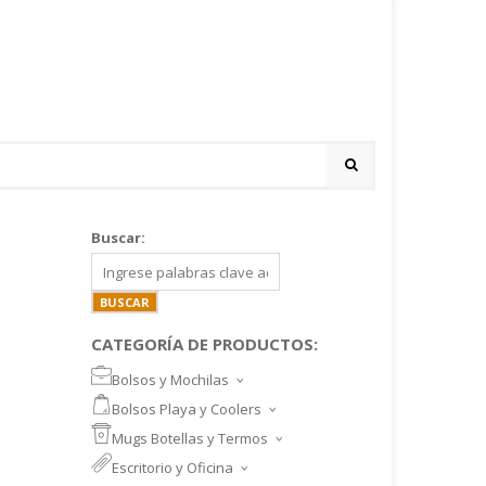
Buscar:
CATEGORÍA DE PRODUCTOS:
Bolsos y Mochilas
BOLSOS DEPORTIVOS Y VIAJE
Bolsos Playa y Coolers
MOCHILAS DEPORTIVAS
BOLSOS DE PLAYA
Mugs Botellas y Termos
MOCHILAS NOTEBOOK
COOLERS
MUGS
Escritorio y Oficina
MALETINES Y FUNDAS
MORRALES
TAZA DE VIDRIO
SET ESCRITORIO