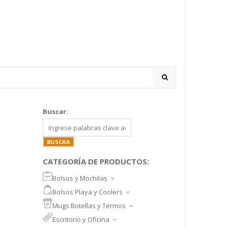
Buscar:
CATEGORÍA DE PRODUCTOS:
Bolsos y Mochilas
BOLSOS DEPORTIVOS Y VIAJE
Bolsos Playa y Coolers
MOCHILAS DEPORTIVAS
BOLSOS DE PLAYA
Mugs Botellas y Termos
MOCHILAS NOTEBOOK
COOLERS
MUGS
Escritorio y Oficina
MALETINES Y FUNDAS
MORRALES
TAZA DE VIDRIO
SET ESCRITORIO