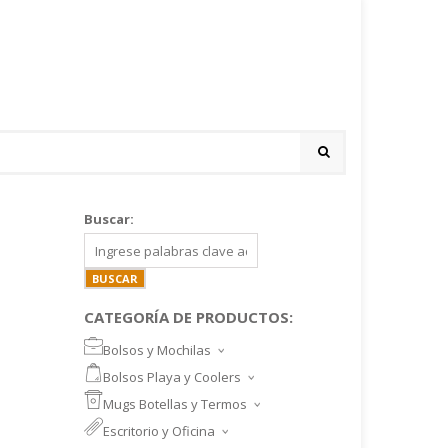
Buscar:
CATEGORÍA DE PRODUCTOS:
Bolsos y Mochilas
BOLSOS DEPORTIVOS Y VIAJE
Bolsos Playa y Coolers
MOCHILAS DEPORTIVAS
BOLSOS DE PLAYA
Mugs Botellas y Termos
MOCHILAS NOTEBOOK
COOLERS
MUGS
Escritorio y Oficina
MALETINES Y FUNDAS
MORRALES
TAZA DE VIDRIO
SET ESCRITORIO