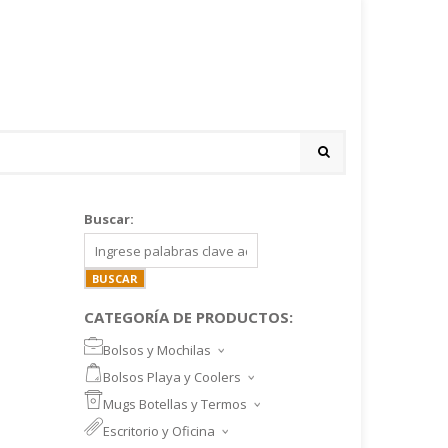
Buscar:
CATEGORÍA DE PRODUCTOS:
Bolsos y Mochilas
BOLSOS DEPORTIVOS Y VIAJE
Bolsos Playa y Coolers
MOCHILAS DEPORTIVAS
BOLSOS DE PLAYA
Mugs Botellas y Termos
MOCHILAS NOTEBOOK
COOLERS
MUGS
Escritorio y Oficina
MALETINES Y FUNDAS
MORRALES
TAZA DE VIDRIO
SET ESCRITORIO