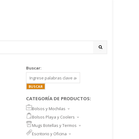
Buscar:
CATEGORÍA DE PRODUCTOS:
Bolsos y Mochilas
BOLSOS DEPORTIVOS Y VIAJE
Bolsos Playa y Coolers
MOCHILAS DEPORTIVAS
BOLSOS DE PLAYA
Mugs Botellas y Termos
MOCHILAS NOTEBOOK
COOLERS
MUGS
Escritorio y Oficina
MALETINES Y FUNDAS
MORRALES
TAZA DE VIDRIO
SET ESCRITORIO