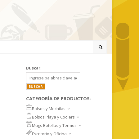
Buscar:
CATEGORÍA DE PRODUCTOS:
Bolsos y Mochilas
BOLSOS DEPORTIVOS Y VIAJE
Bolsos Playa y Coolers
MOCHILAS DEPORTIVAS
BOLSOS DE PLAYA
Mugs Botellas y Termos
MOCHILAS NOTEBOOK
COOLERS
MUGS
Escritorio y Oficina
MALETINES Y FUNDAS
MORRALES
TAZA DE VIDRIO
SET ESCRITORIO