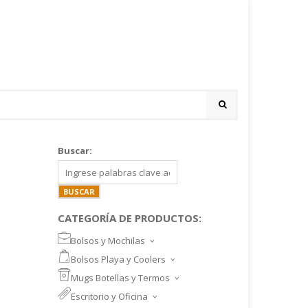
Buscar:
CATEGORÍA DE PRODUCTOS:
Bolsos y Mochilas
BOLSOS DEPORTIVOS Y VIAJE
Bolsos Playa y Coolers
MOCHILAS DEPORTIVAS
BOLSOS DE PLAYA
Mugs Botellas y Termos
MOCHILAS NOTEBOOK
COOLERS
MUGS
Escritorio y Oficina
MALETINES Y FUNDAS
MORRALES
TAZA DE VIDRIO
SET ESCRITORIO