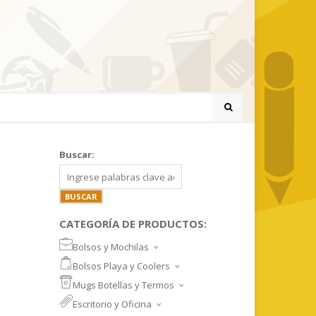
Buscar:
CATEGORÍA DE PRODUCTOS:
Bolsos y Mochilas
BOLSOS DEPORTIVOS Y VIAJE
Bolsos Playa y Coolers
MOCHILAS DEPORTIVAS
BOLSOS DE PLAYA
Mugs Botellas y Termos
MOCHILAS NOTEBOOK
COOLERS
MUGS
Escritorio y Oficina
MALETINES Y FUNDAS
MORRALES
TAZA DE VIDRIO
SET ESCRITORIO