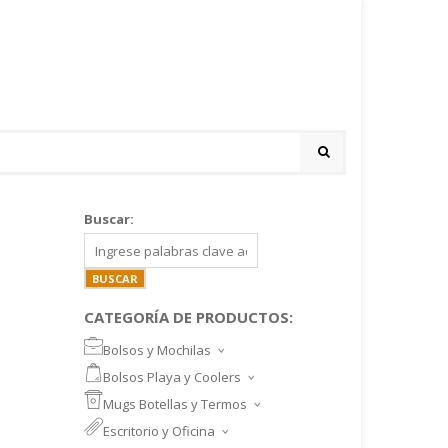
Buscar:
CATEGORÍA DE PRODUCTOS:
Bolsos y Mochilas
BOLSOS DEPORTIVOS Y VIAJE
Bolsos Playa y Coolers
MOCHILAS DEPORTIVAS
BOLSOS DE PLAYA
Mugs Botellas y Termos
MOCHILAS NOTEBOOK
COOLERS
MUGS
Escritorio y Oficina
MALETINES Y FUNDAS
MORRALES
TAZA DE VIDRIO
SET ESCRITORIO